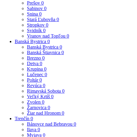
Prešov
0
Sabinov
0
Snina
0
Stará Ľubovňa
0
Stropkov
0
Svidník
0
Vranov nad Topľou
0
Banská Bystrica
0
Banská Bystrica
0
Banská Štiavnica
0
Brezno
0
Detva
0
Krupina
0
Lučenec
0
Poltár
0
Revúca
0
Rimavská Sobota
0
Veľký Krtíš
0
Zvolen
0
Žarnovica
0
Žiar nad Hronom
0
Trenčín
0
Bánovce nad Bebravou
0
Ilava
0
Myjava
0