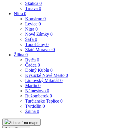
Skalica
0
Trnava
0
Nitra
0
Komárno
0
Levice
0
Nitra
0
Nové Zámky
0
Šaľa
0
Topoľčany
0
Zlaté Moravce
0
Žilina
0
Bytča
0
Čadca
0
Dolný Kubín
0
Kysucké Nové Mesto
0
Liptovský Mikuláš
0
Martin
0
Námestovo
0
Ružomberok
0
Turčianske Teplice
0
Tvrdošín
0
Žilina
0
Zobraziť na mape