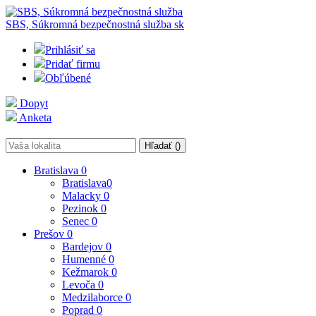
SBS, Súkromná bezpečnostná služba
sk
Prihlásiť sa
Pridať firmu
Obľúbené
Dopyt
Anketa
Hľadať (
)
Bratislava
0
Bratislava
0
Malacky
0
Pezinok
0
Senec
0
Prešov
0
Bardejov
0
Humenné
0
Kežmarok
0
Levoča
0
Medzilaborce
0
Poprad
0