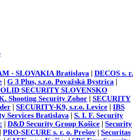
y
 - SLOVAKIA Bratislava
|
DECOS s. r.
e
|
G 3 Plus, s.r.o. Považská Bystrica
|
SOLID SECURITY SLOVENSKO
K. Shooting Security Zohor
|
SECURITY
der
|
SECURITY-K9, s.r.o. Levice
|
IBS
 Services Bratislava
|
S. I. F. Security
c
|
D&D Security Group Košice
|
Security
|
PRO-SECURE s. r. o. Prešov
|
Securitas