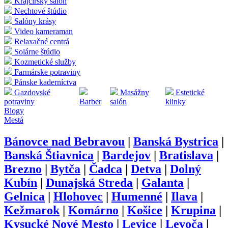
Krajčírsky salón
Nechtové štúdio
Salóny krásy
Video kameraman
Relaxačné centrá
Solárne štúdio
Kozmetické služby
Farmárske potraviny
Pánske kaderníctva
Gazdovské
Masážny
Estetické
potraviny
Barber
salón
klinky
Blogy
Mestá
Bánovce nad Bebravou
|
Banská Bystrica
|
Banská Štiavnica
|
Bardejov
|
Bratislava
|
Brezno
|
Bytča
|
Čadca
|
Detva
|
Dolný
Kubín
|
Dunajská Streda
|
Galanta
|
Gelnica
|
Hlohovec
|
Humenné
|
Ilava
|
Kežmarok
|
Komárno
|
Košice
|
Krupina
|
Kysucké Nové Mesto
|
Levice
|
Levoča
|