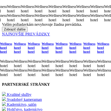
ness
Wellness
Wellness
Wellness
Wellness
Wellness
Wellness
Wellness
Well
l
hotel
hotel
hotel
hotel
hotel
hotel
hotel
hote
ness
Wellness
Wellness
Wellness
Wellness
Wellness
Wellness
Wellness
Well
l
hotel
hotel
hotel
hotel
hotel
hotel
hotel
hote
Vaším požiadavkám nevyhovuje žiadna prevádzka.
Zobraziť ďalšie
NAJNOVŠIE PREVÁDZKY
Wellness
Wellness
Wellness
Wellness
Wellness
Wellness
Wellness
Wellness
hotel
hotel
hotel
hotel
hotel
hotel
hotel
hotel
hotel
hotel
hotel
hotel
hotel
hotel
hotel
hotel
Wellness
Wellness
Wellness
Wellness
Wellness
Wellness
Wellness
Wellness
hotel
hotel
hotel
hotel
hotel
hotel
hotel
hotel
Wellness
Wellness
Wellness
Wellness
Wellness
Wellness
Wellness
Wellness
hotel
hotel
hotel
hotel
hotel
hotel
hotel
hotel
PARTNERSKÉ STRÁNKY
Kvalitné služby
Svadobný kameraman
Kaderníctvo, salón
Holičstvo, kaderníctvo