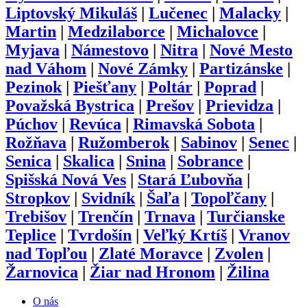
Liptovský Mikuláš
|
Lučenec
|
Malacky
|
Martin
|
Medzilaborce
|
Michalovce
|
Myjava
|
Námestovo
|
Nitra
|
Nové Mesto
nad Váhom
|
Nové Zámky
|
Partizánske
|
Pezinok
|
Piešťany
|
Poltár
|
Poprad
|
Považská Bystrica
|
Prešov
|
Prievidza
|
Púchov
|
Revúca
|
Rimavská Sobota
|
Rožňava
|
Ružomberok
|
Sabinov
|
Senec
|
Senica
|
Skalica
|
Snina
|
Sobrance
|
Spišská Nová Ves
|
Stará Ľubovňa
|
Stropkov
|
Svidník
|
Šaľa
|
Topoľčany
|
Trebišov
|
Trenčín
|
Trnava
|
Turčianske
Teplice
|
Tvrdošín
|
Veľký Krtíš
|
Vranov
nad Topľou
|
Zlaté Moravce
|
Zvolen
|
Žarnovica
|
Žiar nad Hronom
|
Žilina
O nás