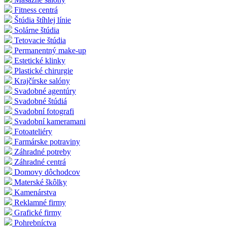
Fitness centrá
Štúdia štíhlej línie
Solárne štúdia
Tetovacie štúdia
Permanentný make-up
Estetické klinky
Plastické chirurgie
Krajčírske salóny
Svadobné agentúry
Svadobné štúdiá
Svadobní fotografi
Svadobní kameramani
Fotoateliéry
Farmárske potraviny
Záhradné potreby
Záhradné centrá
Domovy dôchodcov
Materské škôlky
Kamenárstva
Reklamné firmy
Grafické firmy
Pohrebníctva