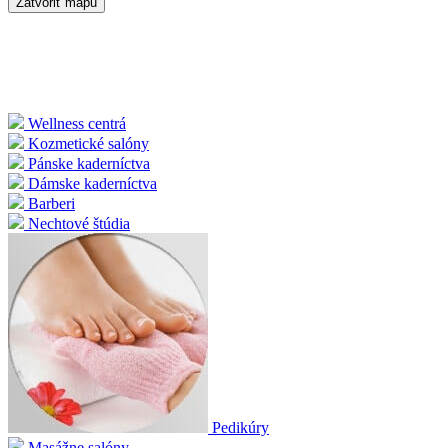
Zatvoriť mapu
Wellness centrá
Kozmetické salóny
Pánske kaderníctva
Dámske kaderníctva
Barberi
Nechtové štúdia
Pedikúry
Masážne salóny