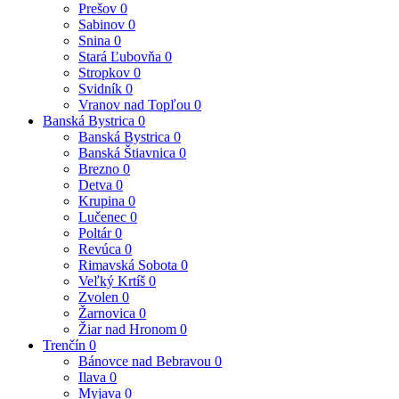
Prešov
0
Sabinov
0
Snina
0
Stará Ľubovňa
0
Stropkov
0
Svidník
0
Vranov nad Topľou
0
Banská Bystrica
0
Banská Bystrica
0
Banská Štiavnica
0
Brezno
0
Detva
0
Krupina
0
Lučenec
0
Poltár
0
Revúca
0
Rimavská Sobota
0
Veľký Krtíš
0
Zvolen
0
Žarnovica
0
Žiar nad Hronom
0
Trenčín
0
Bánovce nad Bebravou
0
Ilava
0
Myjava
0