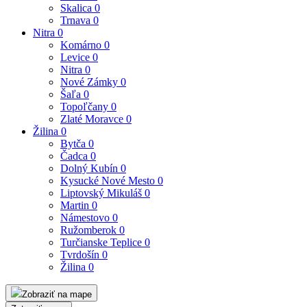
Skalica
0
Trnava
0
Nitra
0
Komárno
0
Levice
0
Nitra
0
Nové Zámky
0
Šaľa
0
Topoľčany
0
Zlaté Moravce
0
Žilina
0
Bytča
0
Čadca
0
Dolný Kubín
0
Kysucké Nové Mesto
0
Liptovský Mikuláš
0
Martin
0
Námestovo
0
Ružomberok
0
Turčianske Teplice
0
Tvrdošín
0
Žilina
0
Zobraziť na mape