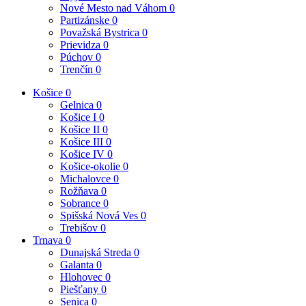
Nové Mesto nad Váhom
0
Partizánske
0
Považská Bystrica
0
Prievidza
0
Púchov
0
Trenčín
0
Košice
0
Gelnica
0
Košice I
0
Košice II
0
Košice III
0
Košice IV
0
Košice-okolie
0
Michalovce
0
Rožňava
0
Sobrance
0
Spišská Nová Ves
0
Trebišov
0
Trnava
0
Dunajská Streda
0
Galanta
0
Hlohovec
0
Piešťany
0
Senica
0