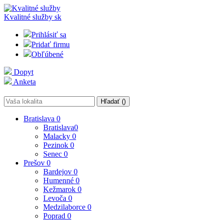
Kvalitné služby
sk
Prihlásiť sa
Pridať firmu
Obľúbené
Dopyt
Anketa
Hľadať (
)
Bratislava
0
Bratislava
0
Malacky
0
Pezinok
0
Senec
0
Prešov
0
Bardejov
0
Humenné
0
Kežmarok
0
Levoča
0
Medzilaborce
0
Poprad
0