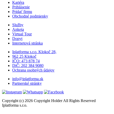
Kariéra
Prihlásenie
Pridať firmu
Obchodné podmienky
Služby
Anketa
Virtual Tour
Dopyt
Internetová stránka
Iplatforma s.r.o. Klokoč 28,
962 25 Klokoč
IČO: 473 878 74
DiČ: 202 384 9080
Ochrana osobných údajov
info@iplatforma.sk
Partnerské stránky
Copyright (c) 2026 Copyright Holder All Rights Reserved
Iplatforma s.r.o.