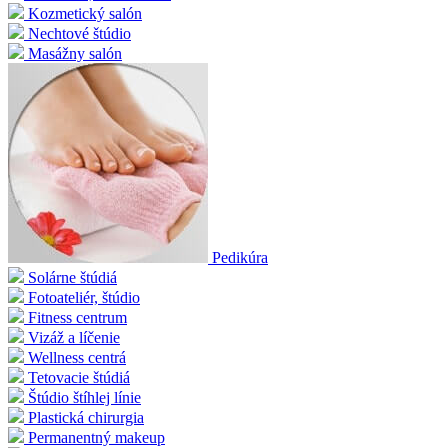
Kozmetický salón
Nechtové štúdio
Masážny salón
Pedikúra
Solárne štúdiá
Fotoateliér, štúdio
Fitness centrum
Vizáž a líčenie
Wellness centrá
Tetovacie štúdiá
Štúdio štíhlej línie
Plastická chirurgia
Permanentný makeup