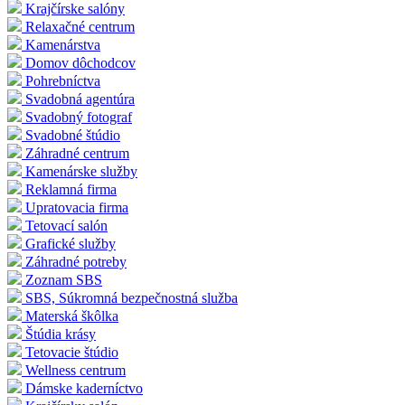
Krajčírske salóny
Relaxačné centrum
Kamenárstva
Domov dôchodcov
Pohrebníctva
Svadobná agentúra
Svadobný fotograf
Svadobné štúdio
Záhradné centrum
Kamenárske služby
Reklamná firma
Upratovacia firma
Tetovací salón
Grafické služby
Záhradné potreby
Zoznam SBS
SBS, Súkromná bezpečnostná služba
Materská škôlka
Štúdia krásy
Tetovacie štúdio
Wellness centrum
Dámske kaderníctvo