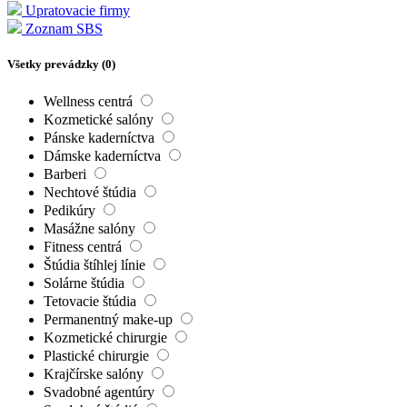
Upratovacie firmy
Zoznam SBS
Všetky prevádzky (
0
)
Wellness centrá
Kozmetické salóny
Pánske kaderníctva
Dámske kaderníctva
Barberi
Nechtové štúdia
Pedikúry
Masážne salóny
Fitness centrá
Štúdia štíhlej línie
Solárne štúdia
Tetovacie štúdia
Permanentný make-up
Kozmetické chirurgie
Plastické chirurgie
Krajčírske salóny
Svadobné agentúry