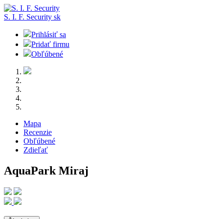
S. I. F. Security
sk
Prihlásiť sa
Pridať firmu
Obľúbené
Mapa
Recenzie
Obľúbené
Zdieľať
AquaPark Miraj