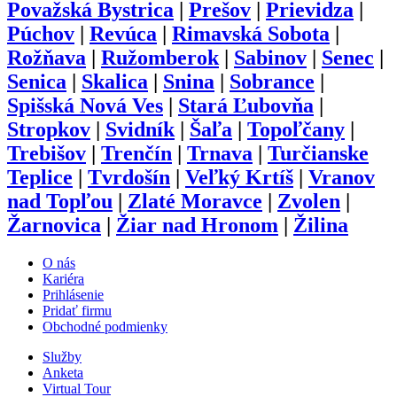
Považská Bystrica
|
Prešov
|
Prievidza
|
Púchov
|
Revúca
|
Rimavská Sobota
|
Rožňava
|
Ružomberok
|
Sabinov
|
Senec
|
Senica
|
Skalica
|
Snina
|
Sobrance
|
Spišská Nová Ves
|
Stará Ľubovňa
|
Stropkov
|
Svidník
|
Šaľa
|
Topoľčany
|
Trebišov
|
Trenčín
|
Trnava
|
Turčianske
Teplice
|
Tvrdošín
|
Veľký Krtíš
|
Vranov
nad Topľou
|
Zlaté Moravce
|
Zvolen
|
Žarnovica
|
Žiar nad Hronom
|
Žilina
O nás
Kariéra
Prihlásenie
Pridať firmu
Obchodné podmienky
Služby
Anketa
Virtual Tour