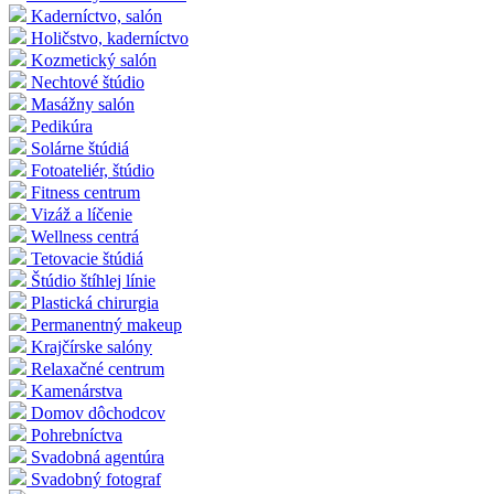
Kaderníctvo, salón
Holičstvo, kaderníctvo
Kozmetický salón
Nechtové štúdio
Masážny salón
Pedikúra
Solárne štúdiá
Fotoateliér, štúdio
Fitness centrum
Vizáž a líčenie
Wellness centrá
Tetovacie štúdiá
Štúdio štíhlej línie
Plastická chirurgia
Permanentný makeup
Krajčírske salóny
Relaxačné centrum
Kamenárstva
Domov dôchodcov
Pohrebníctva
Svadobná agentúra
Svadobný fotograf