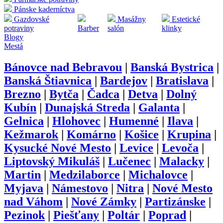
Pánske kaderníctva
Gazdovské
Masážny
Estetické
potraviny
Barber
salón
klinky
Blogy
Mestá
Bánovce nad Bebravou
|
Banská Bystrica
|
Banská Štiavnica
|
Bardejov
|
Bratislava
|
Brezno
|
Bytča
|
Čadca
|
Detva
|
Dolný
Kubín
|
Dunajská Streda
|
Galanta
|
Gelnica
|
Hlohovec
|
Humenné
|
Ilava
|
Kežmarok
|
Komárno
|
Košice
|
Krupina
|
Kysucké Nové Mesto
|
Levice
|
Levoča
|
Liptovský Mikuláš
|
Lučenec
|
Malacky
|
Martin
|
Medzilaborce
|
Michalovce
|
Myjava
|
Námestovo
|
Nitra
|
Nové Mesto
nad Váhom
|
Nové Zámky
|
Partizánske
|
Pezinok
|
Piešťany
|
Poltár
|
Poprad
|