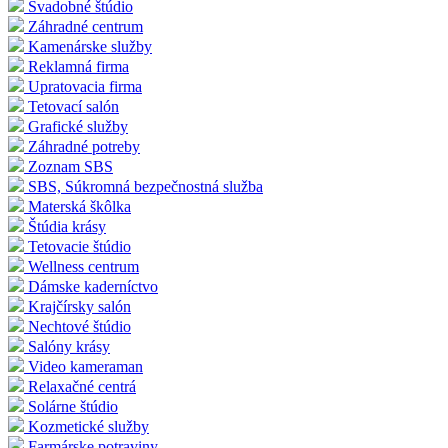
Svadobné štúdio
Záhradné centrum
Kamenárske služby
Reklamná firma
Upratovacia firma
Tetovací salón
Grafické služby
Záhradné potreby
Zoznam SBS
SBS, Súkromná bezpečnostná služba
Materská škôlka
Štúdia krásy
Tetovacie štúdio
Wellness centrum
Dámske kaderníctvo
Krajčírsky salón
Nechtové štúdio
Salóny krásy
Video kameraman
Relaxačné centrá
Solárne štúdio
Kozmetické služby
Farmárske potraviny