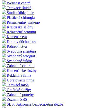
Wellness centrá
Tetovacie štúdiá
Štúdio štíhlej línie
Plastická chirurgia
Permanentný makeup
Krajčírske salóny
Relaxačné centrum
Kamenárstva
Domov dôchodcov
Pohrebníctva
Svadobná agentúra
Svadobný fotograf
Svadobné štúdio
Záhradné centrum
Kamenárske služby
Reklamná firma
Upratovacia firma
Tetovací salón
Grafické služby
Záhradné potreby
Zoznam SBS
SBS, Súkromná bezpečnostná služba