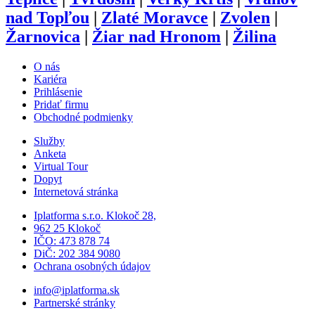
nad Topľou
|
Zlaté Moravce
|
Zvolen
|
Žarnovica
|
Žiar nad Hronom
|
Žilina
O nás
Kariéra
Prihlásenie
Pridať firmu
Obchodné podmienky
Služby
Anketa
Virtual Tour
Dopyt
Internetová stránka
Iplatforma s.r.o. Klokoč 28,
962 25 Klokoč
IČO: 473 878 74
DiČ: 202 384 9080
Ochrana osobných údajov
info@iplatforma.sk
Partnerské stránky