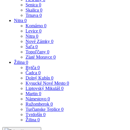
Senica
0
Skalica
0
Trnava
0
Nitra
0
Komárno
0
Levice
0
Nitra
0
Nové Zámky
0
Šaľa
0
Topoľčany
0
Zlaté Moravce
0
Žilina
0
Bytča
0
Čadca
0
Dolný Kubín
0
Kysucké Nové Mesto
0
Liptovský Mikuláš
0
Martin
0
Námestovo
0
Ružomberok
0
Turčianske Teplice
0
Tvrdošín
0
Žilina
0