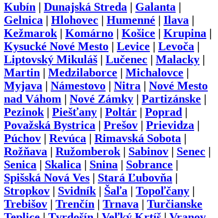
Kubín
|
Dunajská Streda
|
Galanta
|
Gelnica
|
Hlohovec
|
Humenné
|
Ilava
|
Kežmarok
|
Komárno
|
Košice
|
Krupina
|
Kysucké Nové Mesto
|
Levice
|
Levoča
|
Liptovský Mikuláš
|
Lučenec
|
Malacky
|
Martin
|
Medzilaborce
|
Michalovce
|
Myjava
|
Námestovo
|
Nitra
|
Nové Mesto
nad Váhom
|
Nové Zámky
|
Partizánske
|
Pezinok
|
Piešťany
|
Poltár
|
Poprad
|
Považská Bystrica
|
Prešov
|
Prievidza
|
Púchov
|
Revúca
|
Rimavská Sobota
|
Rožňava
|
Ružomberok
|
Sabinov
|
Senec
|
Senica
|
Skalica
|
Snina
|
Sobrance
|
Spišská Nová Ves
|
Stará Ľubovňa
|
Stropkov
|
Svidník
|
Šaľa
|
Topoľčany
|
Trebišov
|
Trenčín
|
Trnava
|
Turčianske
Teplice
|
Tvrdošín
|
Veľký Krtíš
|
Vranov