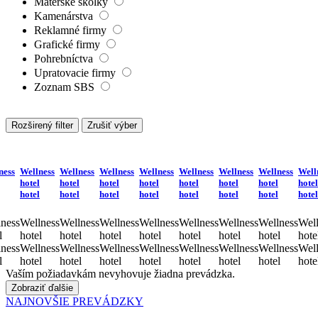
Materské škôlky
Kamenárstva
Reklamné firmy
Grafické firmy
Pohrebníctva
Upratovacie firmy
Zoznam SBS
Rozširený filter
Zrušiť výber
ness
Wellness
Wellness
Wellness
Wellness
Wellness
Wellness
Wellness
Well
hotel
hotel
hotel
hotel
hotel
hotel
hotel
hotel
hotel
hotel
hotel
hotel
hotel
hotel
hotel
hotel
ness
Wellness
Wellness
Wellness
Wellness
Wellness
Wellness
Wellness
Well
l
hotel
hotel
hotel
hotel
hotel
hotel
hotel
hote
ness
Wellness
Wellness
Wellness
Wellness
Wellness
Wellness
Wellness
Well
l
hotel
hotel
hotel
hotel
hotel
hotel
hotel
hote
Vaším požiadavkám nevyhovuje žiadna prevádzka.
Zobraziť ďalšie
NAJNOVŠIE PREVÁDZKY