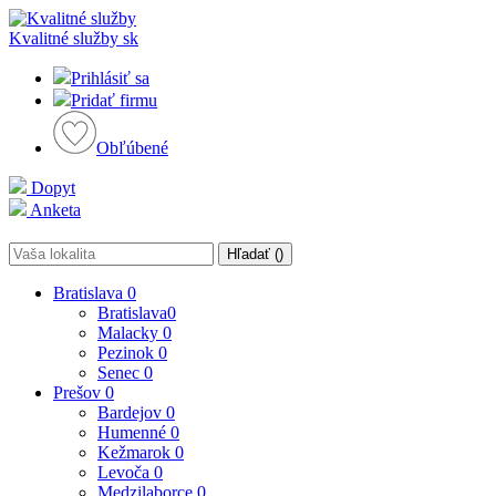
Kvalitné služby
sk
Prihlásiť sa
Pridať firmu
Obľúbené
Dopyt
Anketa
Hľadať (
)
Bratislava
0
Bratislava
0
Malacky
0
Pezinok
0
Senec
0
Prešov
0
Bardejov
0
Humenné
0
Kežmarok
0
Levoča
0
Medzilaborce
0