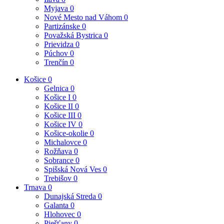
Myjava
0
Nové Mesto nad Váhom
0
Partizánske
0
Považská Bystrica
0
Prievidza
0
Púchov
0
Trenčín
0
Košice
0
Gelnica
0
Košice I
0
Košice II
0
Košice III
0
Košice IV
0
Košice-okolie
0
Michalovce
0
Rožňava
0
Sobrance
0
Spišská Nová Ves
0
Trebišov
0
Trnava
0
Dunajská Streda
0
Galanta
0
Hlohovec
0
Piešťany
0