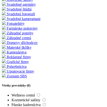
Svadobné agentúry
Svadobné štúdiá
Svadobní fotografi
Svadobní kameramani
Fotoateliéry
Farmárske potraviny
Záhradné potreby
Záhradné centrá
Domovy dôchodcov
Materské škôlky
Kamenárstva
Reklamné firmy
Grafické firmy
Pohrebníctva
Upratovacie firmy
Zoznam SBS
Všetky prevádzky (
0
)
Wellness centrá
Kozmetické salóny
Pánske kaderníctva