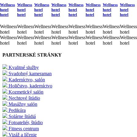
Wellness
Wellness
Wellness
Wellness
Wellness
Wellness
Wellness
Wellness
hotel
hotel
hotel
hotel
hotel
hotel
hotel
hotel
hotel
hotel
hotel
hotel
hotel
hotel
hotel
hotel
Wellness
Wellness
Wellness
Wellness
Wellness
Wellness
Wellness
Wellness
hotel
hotel
hotel
hotel
hotel
hotel
hotel
hotel
Wellness
Wellness
Wellness
Wellness
Wellness
Wellness
Wellness
Wellness
hotel
hotel
hotel
hotel
hotel
hotel
hotel
hotel
PARTNERSKÉ STRÁNKY
Kvalitné služby
Svadobný kameraman
Kaderníctvo, salón
Holičstvo, kaderníctvo
Kozmetický salón
Nechtové štúdio
Masážny salón
Pedikúra
Solárne štúdiá
Fotoateliér, štúdio
Fitness centrum
Vizáž a líčenie