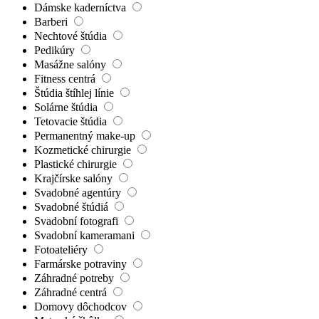
Dámske kaderníctva
Barberi
Nechtové štúdia
Pedikúry
Masážne salóny
Fitness centrá
Štúdia štíhlej línie
Solárne štúdia
Tetovacie štúdia
Permanentný make-up
Kozmetické chirurgie
Plastické chirurgie
Krajčírske salóny
Svadobné agentúry
Svadobné štúdiá
Svadobní fotografi
Svadobní kameramani
Fotoateliéry
Farmárske potraviny
Záhradné potreby
Záhradné centrá
Domovy dôchodcov