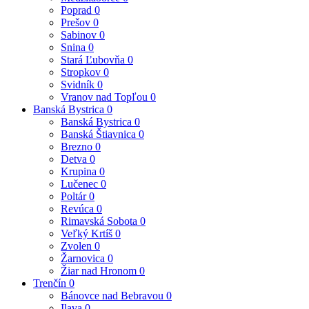
Poprad
0
Prešov
0
Sabinov
0
Snina
0
Stará Ľubovňa
0
Stropkov
0
Svidník
0
Vranov nad Topľou
0
Banská Bystrica
0
Banská Bystrica
0
Banská Štiavnica
0
Brezno
0
Detva
0
Krupina
0
Lučenec
0
Poltár
0
Revúca
0
Rimavská Sobota
0
Veľký Krtíš
0
Zvolen
0
Žarnovica
0
Žiar nad Hronom
0
Trenčín
0
Bánovce nad Bebravou
0
Ilava
0