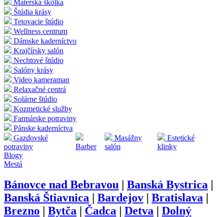
Materská škôlka
Štúdia krásy
Tetovacie štúdio
Wellness centrum
Dámske kaderníctvo
Krajčírsky salón
Nechtové štúdio
Salóny krásy
Video kameraman
Relaxačné centrá
Solárne štúdio
Kozmetické služby
Farmárske potraviny
Pánske kaderníctva
Gazdovské
Masážny
Estetické
potraviny
Barber
salón
klinky
Blogy
Mestá
Bánovce nad Bebravou
|
Banská Bystrica
|
Banská Štiavnica
|
Bardejov
|
Bratislava
|
Brezno
|
Bytča
|
Čadca
|
Detva
|
Dolný