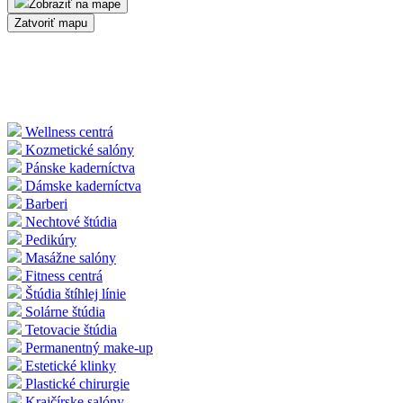
Zobraziť na mape
Zatvoriť mapu
Wellness centrá
Kozmetické salóny
Pánske kaderníctva
Dámske kaderníctva
Barberi
Nechtové štúdia
Pedikúry
Masážne salóny
Fitness centrá
Štúdia štíhlej línie
Solárne štúdia
Tetovacie štúdia
Permanentný make-up
Estetické klinky
Plastické chirurgie
Krajčírske salóny