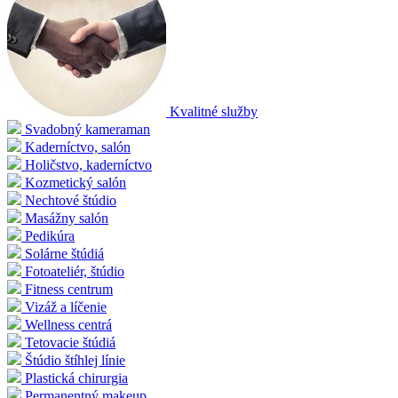
Kvalitné služby
Svadobný kameraman
Kaderníctvo, salón
Holičstvo, kaderníctvo
Kozmetický salón
Nechtové štúdio
Masážny salón
Pedikúra
Solárne štúdiá
Fotoateliér, štúdio
Fitness centrum
Vizáž a líčenie
Wellness centrá
Tetovacie štúdiá
Štúdio štíhlej línie
Plastická chirurgia
Permanentný makeup