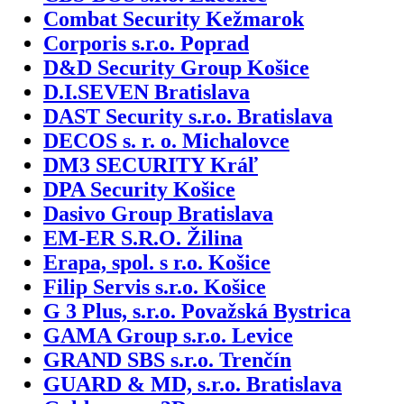
Combat Security Kežmarok
Corporis s.r.o. Poprad
D&D Security Group Košice
D.I.SEVEN Bratislava
DAST Security s.r.o. Bratislava
DECOS s. r. o. Michalovce
DM3 SECURITY Kráľ
DPA Security Košice
Dasivo Group Bratislava
EM-ER S.R.O. Žilina
Erapa, spol. s r.o. Košice
Filip Servis s.r.o. Košice
G 3 Plus, s.r.o. Považská Bystrica
GAMA Group s.r.o. Levice
GRAND SBS s.r.o. Trenčín
GUARD & MD, s.r.o. Bratislava