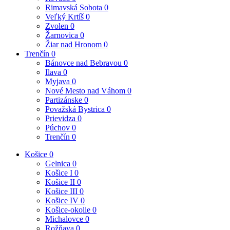
Rimavská Sobota
0
Veľký Krtíš
0
Zvolen
0
Žarnovica
0
Žiar nad Hronom
0
Trenčín
0
Bánovce nad Bebravou
0
Ilava
0
Myjava
0
Nové Mesto nad Váhom
0
Partizánske
0
Považská Bystrica
0
Prievidza
0
Púchov
0
Trenčín
0
Košice
0
Gelnica
0
Košice I
0
Košice II
0
Košice III
0
Košice IV
0
Košice-okolie
0
Michalovce
0
Rožňava
0