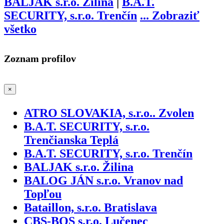
BALJAK s.r.o. Žilina
|
B.A.T.
SECURITY, s.r.o. Trenčín
...
Zobraziť
všetko
Zoznam profilov
×
ATRO SLOVAKIA, s.r.o.. Zvolen
B.A.T. SECURITY, s.r.o.
Trenčianska Teplá
B.A.T. SECURITY, s.r.o. Trenčín
BALJAK s.r.o. Žilina
BALOG JÁN s.r.o. Vranov nad
Topľou
Bataillon, s.r.o. Bratislava
CBS-BOS s.r.o. Lučenec