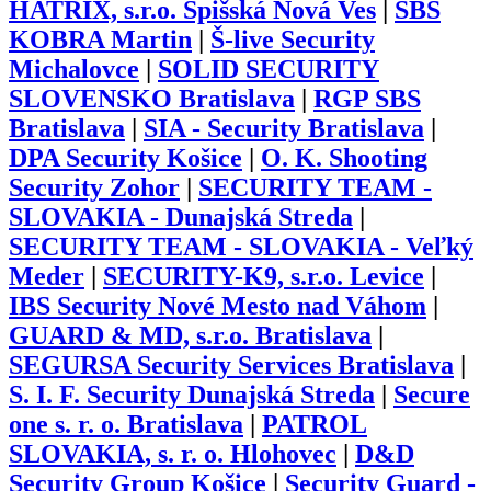
HATRIX, s.r.o. Spišská Nová Ves
|
SBS
KOBRA Martin
|
Š-live Security
Michalovce
|
SOLID SECURITY
SLOVENSKO Bratislava
|
RGP SBS
Bratislava
|
SIA - Security Bratislava
|
DPA Security Košice
|
O. K. Shooting
Security Zohor
|
SECURITY TEAM -
SLOVAKIA - Dunajská Streda
|
SECURITY TEAM - SLOVAKIA - Veľký
Meder
|
SECURITY-K9, s.r.o. Levice
|
IBS Security Nové Mesto nad Váhom
|
GUARD & MD, s.r.o. Bratislava
|
SEGURSA Security Services Bratislava
|
S. I. F. Security Dunajská Streda
|
Secure
one s. r. o. Bratislava
|
PATROL
SLOVAKIA, s. r. o. Hlohovec
|
D&D
Security Group Košice
|
Security Guard -