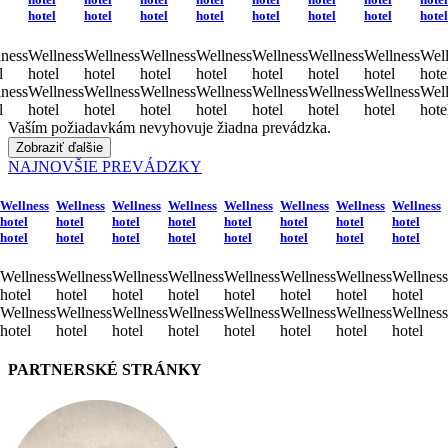
hotel
hotel
hotel
hotel
hotel
hotel
hotel
hotel
ness
Wellness
Wellness
Wellness
Wellness
Wellness
Wellness
Wellness
Well
l
hotel
hotel
hotel
hotel
hotel
hotel
hotel
hote
ness
Wellness
Wellness
Wellness
Wellness
Wellness
Wellness
Wellness
Well
l
hotel
hotel
hotel
hotel
hotel
hotel
hotel
hote
Vaším požiadavkám nevyhovuje žiadna prevádzka.
Zobraziť ďalšie
NAJNOVŠIE PREVÁDZKY
Wellness
Wellness
Wellness
Wellness
Wellness
Wellness
Wellness
Wellness
hotel
hotel
hotel
hotel
hotel
hotel
hotel
hotel
hotel
hotel
hotel
hotel
hotel
hotel
hotel
hotel
Wellness
Wellness
Wellness
Wellness
Wellness
Wellness
Wellness
Wellness
hotel
hotel
hotel
hotel
hotel
hotel
hotel
hotel
Wellness
Wellness
Wellness
Wellness
Wellness
Wellness
Wellness
Wellness
hotel
hotel
hotel
hotel
hotel
hotel
hotel
hotel
PARTNERSKÉ STRÁNKY