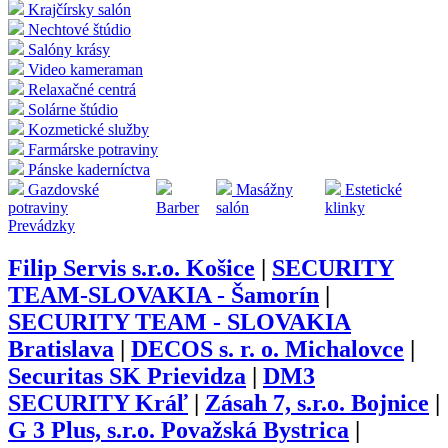
Krajčírsky salón
Nechtové štúdio
Salóny krásy
Video kameraman
Relaxačné centrá
Solárne štúdio
Kozmetické služby
Farmárske potraviny
Pánske kaderníctva
Gazdovské
Masážny
Estetické
potraviny
Barber
salón
klinky
Prevádzky
Filip Servis s.r.o. Košice
|
SECURITY
TEAM-SLOVAKIA - Šamorín
|
SECURITY TEAM - SLOVAKIA
Bratislava
|
DECOS s. r. o. Michalovce
|
Securitas SK Prievidza
|
DM3
SECURITY Kráľ
|
Zásah 7, s.r.o. Bojnice
|
G 3 Plus, s.r.o. Považská Bystrica
|