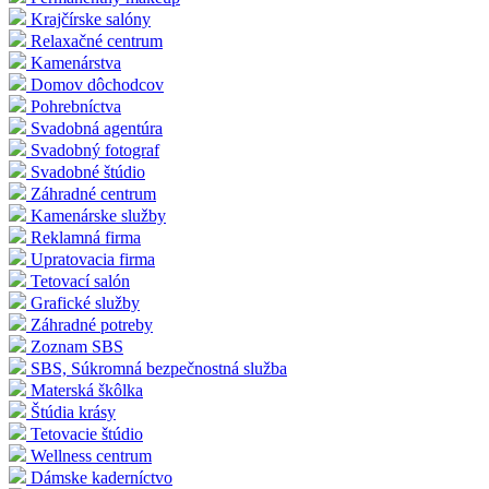
Krajčírske salóny
Relaxačné centrum
Kamenárstva
Domov dôchodcov
Pohrebníctva
Svadobná agentúra
Svadobný fotograf
Svadobné štúdio
Záhradné centrum
Kamenárske služby
Reklamná firma
Upratovacia firma
Tetovací salón
Grafické služby
Záhradné potreby
Zoznam SBS
SBS, Súkromná bezpečnostná služba
Materská škôlka
Štúdia krásy
Tetovacie štúdio
Wellness centrum
Dámske kaderníctvo