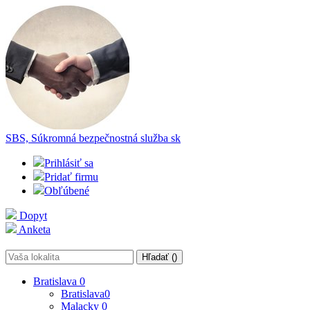
SBS, Súkromná bezpečnostná služba
sk
Prihlásiť sa
Pridať firmu
Obľúbené
Dopyt
Anketa
Hľadať (
)
Bratislava
0
Bratislava
0
Malacky
0