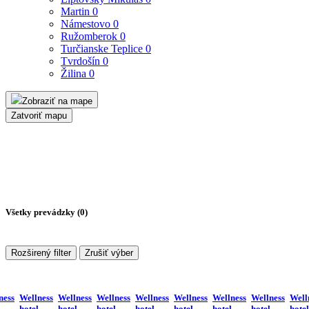
Martin
0
Námestovo
0
Ružomberok
0
Turčianske Teplice
0
Tvrdošín
0
Žilina
0
Zobraziť na mape
Zatvoriť mapu
Všetky prevádzky (
0
)
Rozširený filter
Zrušiť výber
ness
Wellness
Wellness
Wellness
Wellness
Wellness
Wellness
Wellness
Well
hotel
hotel
hotel
hotel
hotel
hotel
hotel
hotel