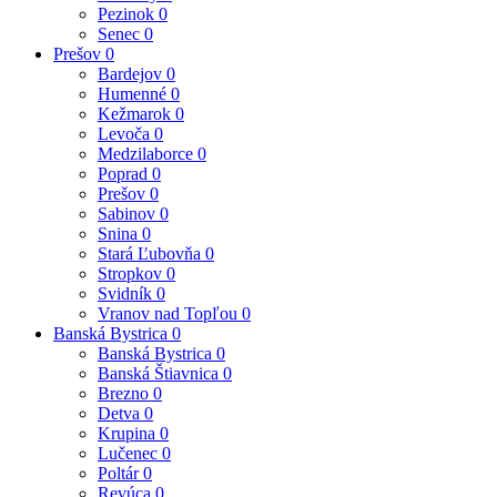
Pezinok
0
Senec
0
Prešov
0
Bardejov
0
Humenné
0
Kežmarok
0
Levoča
0
Medzilaborce
0
Poprad
0
Prešov
0
Sabinov
0
Snina
0
Stará Ľubovňa
0
Stropkov
0
Svidník
0
Vranov nad Topľou
0
Banská Bystrica
0
Banská Bystrica
0
Banská Štiavnica
0
Brezno
0
Detva
0
Krupina
0
Lučenec
0
Poltár
0
Revúca
0