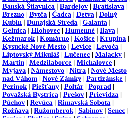
Banská Štiavnica
|
Bardejov
|
Bratislava
|
Brezno
|
Bytča
|
Čadca
|
Detva
|
Dolný
Kubín
|
Dunajská Streda
|
Galanta
|
Gelnica
|
Hlohovec
|
Humenné
|
Ilava
|
Kežmarok
|
Komárno
|
Košice
|
Krupina
|
Kysucké Nové Mesto
|
Levice
|
Levoča
|
Liptovský Mikuláš
|
Lučenec
|
Malacky
|
Martin
|
Medzilaborce
|
Michalovce
|
Myjava
|
Námestovo
|
Nitra
|
Nové Mesto
nad Váhom
|
Nové Zámky
|
Partizánske
|
Pezinok
|
Piešťany
|
Poltár
|
Poprad
|
Považská Bystrica
|
Prešov
|
Prievidza
|
Púchov
|
Revúca
|
Rimavská Sobota
|
Rožňava
|
Ružomberok
|
Sabinov
|
Senec
|
Senica
|
Skalica
|
Snina
|
Sobrance
|
Spišská Nová Ves
|
Stará Ľubovňa
|