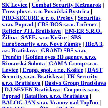
SK Levice
|
Combat Security Kežmarok
|
Tross plus s. r. o. Považská Bystrica
|
PRO-SECURE s. r. o. Prešov
|
Securitas
s.r.o. Poprad
|
CBS-BOS s.r.o. Lučenec
|
Reficier JTL Bratislava
|
EM-ER S.R.O.
Žilina
|
SAFE. s.r.o Košice
|
SBS
EuroSecurity s.r.o. Nové Zámky
|
IBeA 3,
a.s. Bratislava
|
GRAND SBS s.r.o.
Trenčín
|
Golden eyes 3D agency, s.r.o.
Rimavská Sobota
|
GAMA Group s.r.o.
Levice
|
Erapa, spol. s r.o. Košice
|
DAST
Security s.r.o. Bratislava
|
TK Security
s.r.o. Bratislava
|
Dasivo Group Bratislava
|
D.I.SEVEN Bratislava
|
Corporis s.r.o.
Poprad
|
Bataillon, s.r.o. Bratislava
|
BALOG JÁN s.r.o. Vranov nad Topľou
|