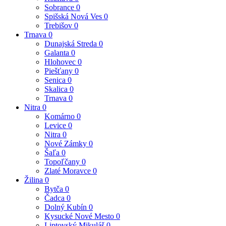
Sobrance
0
Spišská Nová Ves
0
Trebišov
0
Trnava
0
Dunajská Streda
0
Galanta
0
Hlohovec
0
Piešťany
0
Senica
0
Skalica
0
Trnava
0
Nitra
0
Komárno
0
Levice
0
Nitra
0
Nové Zámky
0
Šaľa
0
Topoľčany
0
Zlaté Moravce
0
Žilina
0
Bytča
0
Čadca
0
Dolný Kubín
0
Kysucké Nové Mesto
0
Liptovský Mikuláš
0