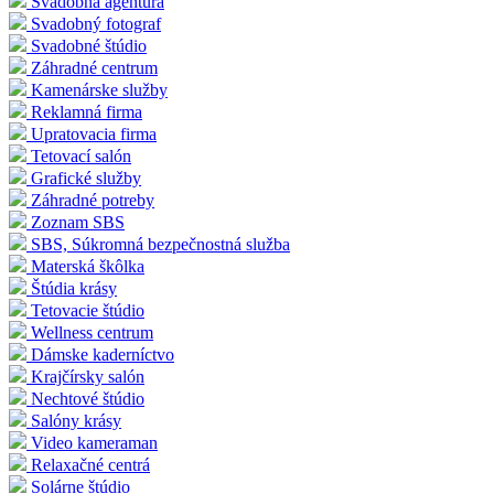
Svadobná agentúra
Svadobný fotograf
Svadobné štúdio
Záhradné centrum
Kamenárske služby
Reklamná firma
Upratovacia firma
Tetovací salón
Grafické služby
Záhradné potreby
Zoznam SBS
SBS, Súkromná bezpečnostná služba
Materská škôlka
Štúdia krásy
Tetovacie štúdio
Wellness centrum
Dámske kaderníctvo
Krajčírsky salón
Nechtové štúdio
Salóny krásy
Video kameraman
Relaxačné centrá
Solárne štúdio