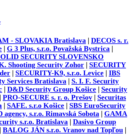
y
 - SLOVAKIA Bratislava
|
DECOS s. r.
e
|
G 3 Plus, s.r.o. Považská Bystrica
|
SOLID SECURITY SLOVENSKO
K. Shooting Security Zohor
|
SECURITY
der
|
SECURITY-K9, s.r.o. Levice
|
IBS
 Services Bratislava
|
S. I. F. Security
c
|
D&D Security Group Košice
|
Security
|
PRO-SECURE s. r. o. Prešov
|
Securitas
a
|
SAFE. s.r.o Košice
|
SBS EuroSecurity
 agency, s.r.o. Rimavská Sobota
|
GAMA
urity s.r.o. Bratislava
|
Dasivo Group
|
BALOG JÁN s.r.o. Vranov nad Topľou
|