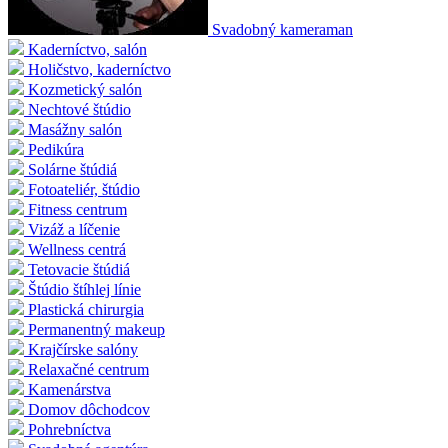
Svadobný kameraman
Kaderníctvo, salón
Holičstvo, kaderníctvo
Kozmetický salón
Nechtové štúdio
Masážny salón
Pedikúra
Solárne štúdiá
Fotoateliér, štúdio
Fitness centrum
Vizáž a líčenie
Wellness centrá
Tetovacie štúdiá
Štúdio štíhlej línie
Plastická chirurgia
Permanentný makeup
Krajčírske salóny
Relaxačné centrum
Kamenárstva
Domov dôchodcov
Pohrebníctva