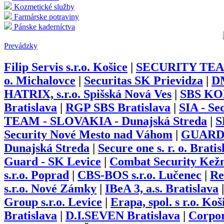
Kozmetické služby
Farmárske potraviny
Pánske kaderníctva
Prevádzky
Filip Servis s.r.o. Košice
|
SECURITY TEA
o. Michalovce
|
Securitas SK Prievidza
|
D
HATRIX, s.r.o. Spišská Nová Ves
|
SBS KO
Bratislava
|
RGP SBS Bratislava
|
SIA - Se
TEAM - SLOVAKIA - Dunajská Streda
|
S
Security Nové Mesto nad Váhom
|
GUARD &
Dunajská Streda
|
Secure one s. r. o. Bratis
Guard - SK Levice
|
Combat Security Kež
s.r.o. Poprad
|
CBS-BOS s.r.o. Lučenec
|
Re
s.r.o. Nové Zámky
|
IBeA 3, a.s. Bratislava
Group s.r.o. Levice
|
Erapa, spol. s r.o. Koš
Bratislava
|
D.I.SEVEN Bratislava
|
Corpor