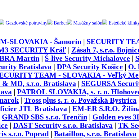
Gazdovské potraviny
Barber
Masážny salón
Estetické klink
M-SLOVAKIA - Šamorín
|
SECURITY TEAM
M3 SECURITY Kráľ
|
Zásah 7, s.r.o. Bojnic
BRA Martin
|
Š-live Security Michalovce
|
curity Bratislava
|
DPA Security Košice
|
O. 
ECURITY TEAM - SLOVAKIA - Veľký Me
 MD, s.r.o. Bratislava
|
SEGURSA Security
lava
|
PATROL SLOVAKIA, s. r. o. Hlohove
marok
|
Tross plus s. r. o. Považská Bystrica
ficier JTL Bratislava
|
EM-ER S.R.O. Žilin
|
GRAND SBS s.r.o. Trenčín
|
Golden eyes 3D
ice
|
DAST Security s.r.o. Bratislava
|
TK Sec
is s.r.o. Poprad
|
Bataillon, s.r.o. Bratislava