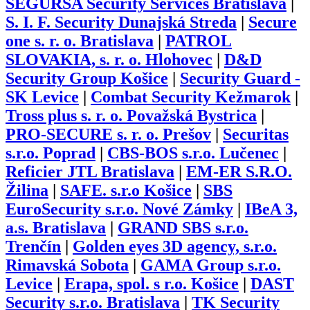
SEGURSA Security Services Bratislava
|
S. I. F. Security Dunajská Streda
|
Secure
one s. r. o. Bratislava
|
PATROL
SLOVAKIA, s. r. o. Hlohovec
|
D&D
Security Group Košice
|
Security Guard -
SK Levice
|
Combat Security Kežmarok
|
Tross plus s. r. o. Považská Bystrica
|
PRO-SECURE s. r. o. Prešov
|
Securitas
s.r.o. Poprad
|
CBS-BOS s.r.o. Lučenec
|
Reficier JTL Bratislava
|
EM-ER S.R.O.
Žilina
|
SAFE. s.r.o Košice
|
SBS
EuroSecurity s.r.o. Nové Zámky
|
IBeA 3,
a.s. Bratislava
|
GRAND SBS s.r.o.
Trenčín
|
Golden eyes 3D agency, s.r.o.
Rimavská Sobota
|
GAMA Group s.r.o.
Levice
|
Erapa, spol. s r.o. Košice
|
DAST
Security s.r.o. Bratislava
|
TK Security