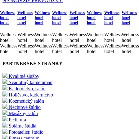
NAJNOVŠIE PREVÁDZKY
Wellness
Wellness
Wellness
Wellness
Wellness
Wellness
Wellness
Wellness
hotel
hotel
hotel
hotel
hotel
hotel
hotel
hotel
hotel
hotel
hotel
hotel
hotel
hotel
hotel
hotel
Wellness
Wellness
Wellness
Wellness
Wellness
Wellness
Wellness
Wellness
hotel
hotel
hotel
hotel
hotel
hotel
hotel
hotel
Wellness
Wellness
Wellness
Wellness
Wellness
Wellness
Wellness
Wellness
hotel
hotel
hotel
hotel
hotel
hotel
hotel
hotel
PARTNERSKÉ STRÁNKY
Kvalitné služby
Svadobný kameraman
Kaderníctvo, salón
Holičstvo, kaderníctvo
Kozmetický salón
Nechtové štúdio
Masážny salón
Pedikúra
Solárne štúdiá
Fotoateliér, štúdio
Fitness centrum