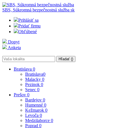
SBS, Súkromná bezpečnostná služba
sk
Prihlásiť sa
Pridať firmu
Obľúbené
Dopyt
Anketa
Hľadať (
)
Bratislava
0
Bratislava
0
Malacky
0
Pezinok
0
Senec
0
Prešov
0
Bardejov
0
Humenné
0
Kežmarok
0
Levoča
0
Medzilaborce
0
Poprad
0