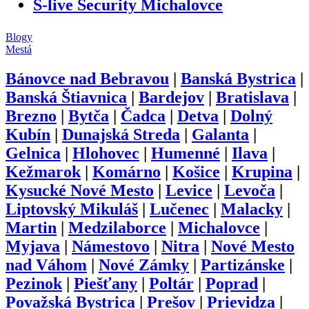
Š-live Security Michalovce
Blogy
Mestá
Bánovce nad Bebravou
|
Banská Bystrica
|
Banská Štiavnica
|
Bardejov
|
Bratislava
|
Brezno
|
Bytča
|
Čadca
|
Detva
|
Dolný
Kubín
|
Dunajská Streda
|
Galanta
|
Gelnica
|
Hlohovec
|
Humenné
|
Ilava
|
Kežmarok
|
Komárno
|
Košice
|
Krupina
|
Kysucké Nové Mesto
|
Levice
|
Levoča
|
Liptovský Mikuláš
|
Lučenec
|
Malacky
|
Martin
|
Medzilaborce
|
Michalovce
|
Myjava
|
Námestovo
|
Nitra
|
Nové Mesto
nad Váhom
|
Nové Zámky
|
Partizánske
|
Pezinok
|
Piešťany
|
Poltár
|
Poprad
|
Považská Bystrica
|
Prešov
|
Prievidza
|