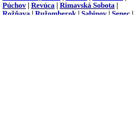
Púchov
|
Revúca
|
Rimavská Sobota
|
Rožňava
|
Ružomberok
|
Sabinov
|
Senec
|
Senica
|
Skalica
|
Snina
|
Sobrance
|
Spišská Nová Ves
|
Stará Ľubovňa
|
Stropkov
|
Svidník
|
Šaľa
|
Topoľčany
|
Trebišov
|
Trenčín
|
Trnava
|
Turčianske
Teplice
|
Tvrdošín
|
Veľký Krtíš
|
Vranov
nad Topľou
|
Zlaté Moravce
|
Zvolen
|
Žarnovica
|
Žiar nad Hronom
|
Žilina
O nás
Kariéra
Prihlásenie
Pridať firmu
Obchodné podmienky
Služby
Anketa
Virtual Tour
Dopyt