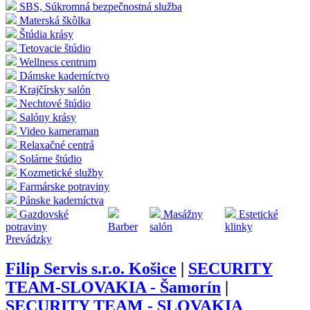
SBS, Súkromná bezpečnostná služba
Materská škôlka
Štúdia krásy
Tetovacie štúdio
Wellness centrum
Dámske kaderníctvo
Krajčírsky salón
Nechtové štúdio
Salóny krásy
Video kameraman
Relaxačné centrá
Solárne štúdio
Kozmetické služby
Farmárske potraviny
Pánske kaderníctva
Gazdovské
Masážny
Estetické
potraviny
Barber
salón
klinky
Prevádzky
Filip Servis s.r.o. Košice
|
SECURITY
TEAM-SLOVAKIA - Šamorín
|
SECURITY TEAM - SLOVAKIA