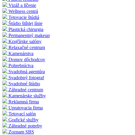
Vizáž a líčenie
Wellness centrá
Tetovacie štúdiá
Štúdio štíhlej línie
Plastická chirurgia
Permanentný makeup
Krajčírske salóny
Relaxačné centrum
Kamenárstva
Domov dôchodcov
Pohrebníctva
Svadobná agentúra
Svadobný fotograf
Svadobné štúdio
Záhradné centrum
Kamenárske služby
Reklamná firma
Upratovacia firma
Tetovací salón
Grafické služby
Záhradné potreby
Zoznam SBS