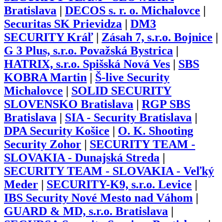
Bratislava
|
DECOS s. r. o. Michalovce
|
Securitas SK Prievidza
|
DM3
SECURITY Kráľ
|
Zásah 7, s.r.o. Bojnice
|
G 3 Plus, s.r.o. Považská Bystrica
|
HATRIX, s.r.o. Spišská Nová Ves
|
SBS
KOBRA Martin
|
Š-live Security
Michalovce
|
SOLID SECURITY
SLOVENSKO Bratislava
|
RGP SBS
Bratislava
|
SIA - Security Bratislava
|
DPA Security Košice
|
O. K. Shooting
Security Zohor
|
SECURITY TEAM -
SLOVAKIA - Dunajská Streda
|
SECURITY TEAM - SLOVAKIA - Veľký
Meder
|
SECURITY-K9, s.r.o. Levice
|
IBS Security Nové Mesto nad Váhom
|
GUARD & MD, s.r.o. Bratislava
|