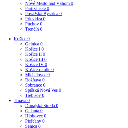
Nové Mesto nad Váhom
0
Partizánske
0
Považská Bystrica
0
Prievidza
0
Púchov
0
Trenčín
0
Košice
0
Gelnica
0
Košice I
0
Košice II
0
Košice III
0
Košice IV
0
Košice-okolie
0
Michalovce
0
Rožňava
0
Sobrance
0
Spišská Nová Ves
0
Trebišov
0
Trnava
0
Dunajská Streda
0
Galanta
0
Hlohovec
0
Piešťany
0
Senica
0