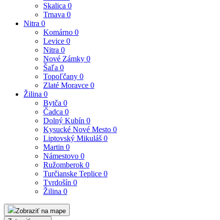
Skalica
0
Trnava
0
Nitra
0
Komárno
0
Levice
0
Nitra
0
Nové Zámky
0
Šaľa
0
Topoľčany
0
Zlaté Moravce
0
Žilina
0
Bytča
0
Čadca
0
Dolný Kubín
0
Kysucké Nové Mesto
0
Liptovský Mikuláš
0
Martin
0
Námestovo
0
Ružomberok
0
Turčianske Teplice
0
Tvrdošín
0
Žilina
0
Zobraziť na mape