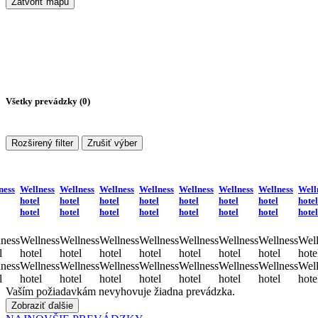
Zatvoriť mapu
Všetky prevádzky (
0
)
Rozširený filter
Zrušiť výber
ness
Wellness
Wellness
Wellness
Wellness
Wellness
Wellness
Wellness
Well
hotel
hotel
hotel
hotel
hotel
hotel
hotel
hotel
hotel
hotel
hotel
hotel
hotel
hotel
hotel
hotel
ness
Wellness
Wellness
Wellness
Wellness
Wellness
Wellness
Wellness
Well
l
hotel
hotel
hotel
hotel
hotel
hotel
hotel
hote
ness
Wellness
Wellness
Wellness
Wellness
Wellness
Wellness
Wellness
Well
l
hotel
hotel
hotel
hotel
hotel
hotel
hotel
hote
Vaším požiadavkám nevyhovuje žiadna prevádzka.
Zobraziť ďalšie