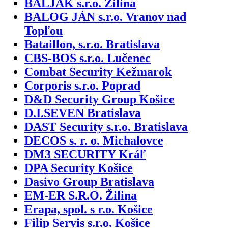
BALJAK s.r.o. Žilina
BALOG JÁN s.r.o. Vranov nad
Topľou
Bataillon, s.r.o. Bratislava
CBS-BOS s.r.o. Lučenec
Combat Security Kežmarok
Corporis s.r.o. Poprad
D&D Security Group Košice
D.I.SEVEN Bratislava
DAST Security s.r.o. Bratislava
DECOS s. r. o. Michalovce
DM3 SECURITY Kráľ
DPA Security Košice
Dasivo Group Bratislava
EM-ER S.R.O. Žilina
Erapa, spol. s r.o. Košice
Filip Servis s.r.o. Košice